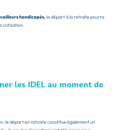
availleurs handicapés,
le départ à la retraite pourra
e cotisation.
ner les IDEL au moment de
on, le départ en retraite constitue également un
u. Aussi, des dispositions ont été prises pour