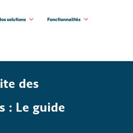
os solutions
Fonctionnalités
5
’infirmière libérale : tout savoir sur la rémunération de l’IDEL
5
rale
Le départ à la retraite des infirmières libérales : Le
ite des
s : Le guide