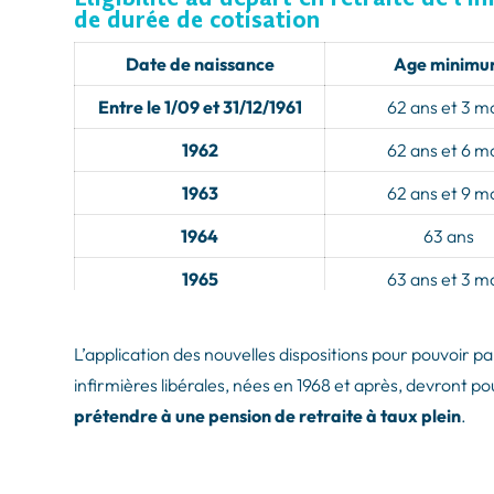
de durée de cotisation
Date de naissance
Age minim
Entre le 1/09 et 31/12/1961
62 ans et 3 m
1962
62 ans et 6 m
1963
62 ans et 9 m
1964
63 ans
1965
63 ans et 3 m
1966
63 ans et 3 m
L’application des nouvelles dispositions pour pouvoir pa
1967
63 ans et 3 m
infirmières libérales, nées en 1968 et après, devront p
1968
64 ans
prétendre à une pension de retraite à taux plein
.