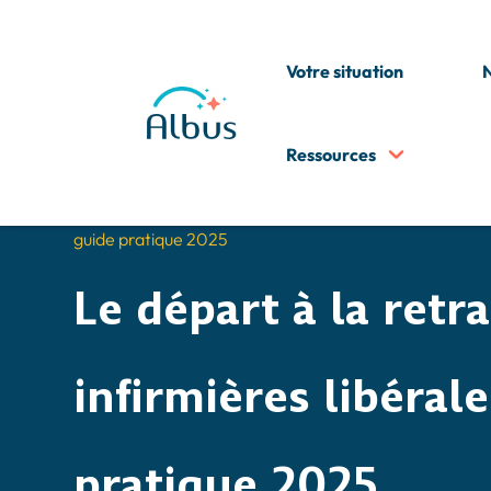
Votre situation
N
Ressources
5
5
Accueil
Guide infirmière liberale
Le salaire de l
Tout savoir sur le salaire à la retraite de l’infirmière libé
guide pratique 2025
Le départ à la retra
infirmières libérale
pratique 2025