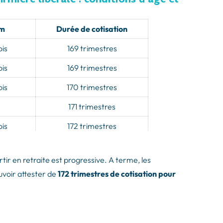
um
Durée de cotisation
ois
169 trimestres
ois
169 trimestres
ois
170 trimestres
171 trimestres
ois
172 trimestres
ois
172 trimestres
rtir en retraite est progressive. A terme, les
ois
172 trimestres
ouvoir attester de
172 trimestres de cotisation pour
172 trimestres