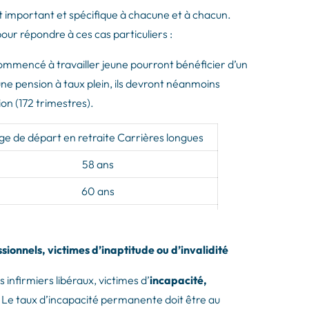
t important et spécifique à chacune et à chacun.
 pour répondre à ces cas particuliers :
ommencé à travailler jeune pourront bénéficier d’un
une pension à taux plein, ils devront néanmoins
on (172 trimestres).
ge de départ en retraite Carrières longues
58 ans
60 ans
62 ans
63 ans
sionnels, victimes d’inaptitude ou d’invalidité
infirmiers libéraux, victimes d’
incapacité,
. Le taux d’incapacité permanente doit être au