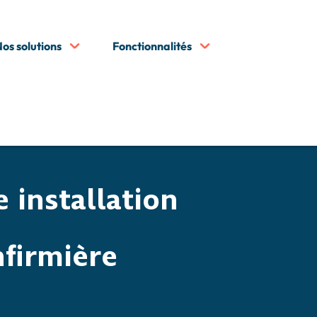
os solutions
Fonctionnalités
5
mme infirmière libérale, des démarches à entreprendre !
5
itieux
Les avantages d’une installation en ville pour une
 installation
nfirmière