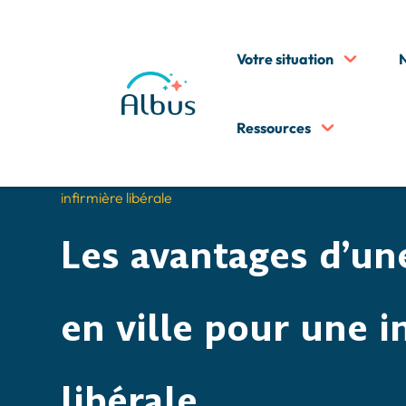
Votre situation
N
Ressources
5
5
Accueil
Guide infirmière liberale
S’installer co
Infirmière libérale en ville : un choix prometteur et amb
infirmière libérale
Les avantages d’une
en ville pour une i
libérale