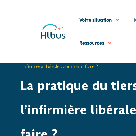
Votre situation
N
Ressources
5
5
Accueil
Guide infirmière liberale
Bien choisir se
Quels outils et exigences pour gérer les cartes vitale d
l’infirmière libérale : comment faire ?
La pratique du tier
l’infirmière libéra
faire ?