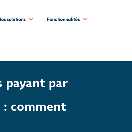
os solutions
Fonctionnalités
5
s outils quand on s’installe en tant qu’infirmière libérale
5
es patients pour une IDEL ?
La pratique du tiers payant par
s payant par
le : comment